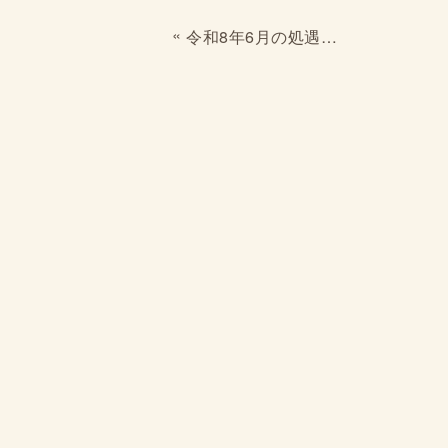
«
令和8年6月の処遇改善加算の変更に伴い、求人情報リニューアルしました！！